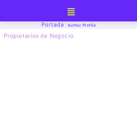
Ir
al
contenido
Portada
-
Author Profile
Propietarios de Negocio