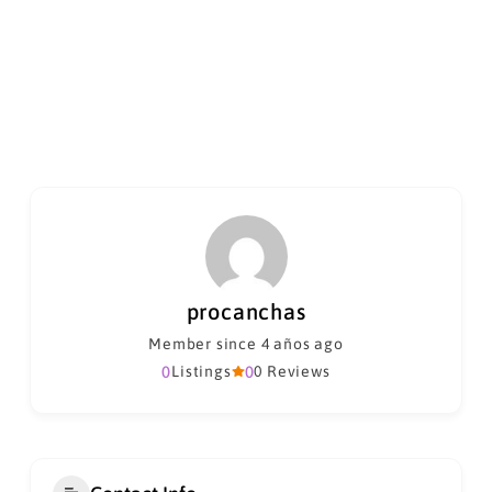
procanchas
Member since 4 años ago
0
Listings
0
0 Reviews