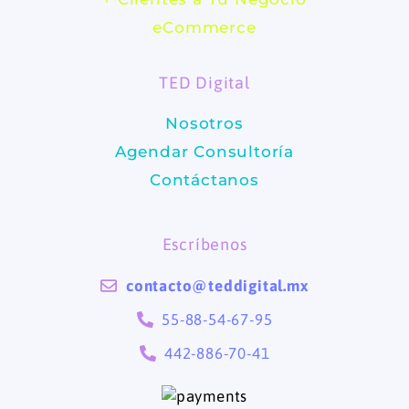
b
a
eCommerce
o
g
TED Digital
o
r
Nosotros
k
a
Agendar Consultoría
m
Contáctanos
Escríbenos
contacto@teddigital.mx
55-88-54-67-95
442-886-70-41