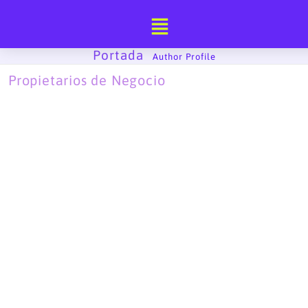
Ir
al
contenido
Portada
-
Author Profile
Propietarios de Negocio