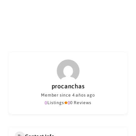
procanchas
Member since 4 años ago
0
Listings
0
0 Reviews