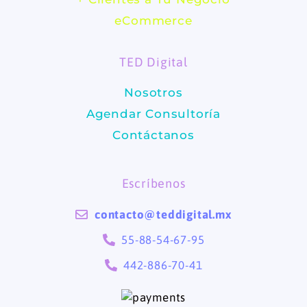
b
a
eCommerce
o
g
TED Digital
o
r
Nosotros
k
a
Agendar Consultoría
m
Contáctanos
Escríbenos
contacto@teddigital.mx
55-88-54-67-95
442-886-70-41