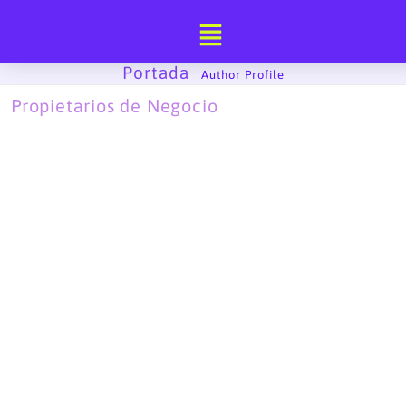
Ir
al
contenido
Portada
-
Author Profile
Propietarios de Negocio