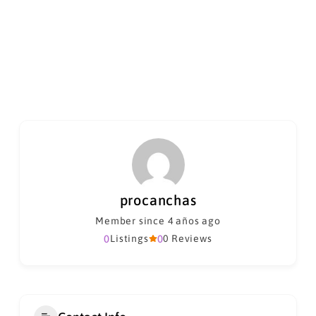
procanchas
Member since 4 años ago
0
Listings
0
0 Reviews