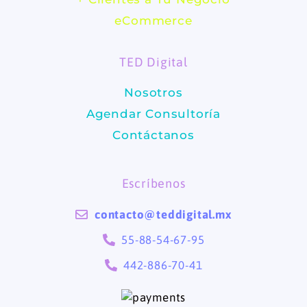
b
a
eCommerce
o
g
TED Digital
o
r
Nosotros
k
a
Agendar Consultoría
m
Contáctanos
Escríbenos
contacto@teddigital.mx
55-88-54-67-95
442-886-70-41