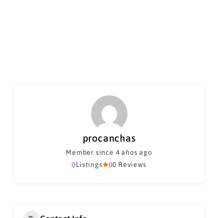
procanchas
Member since 4 años ago
0
Listings
0
0 Reviews