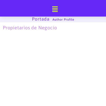
Ir
al
contenido
Portada
-
Author Profile
Propietarios de Negocio