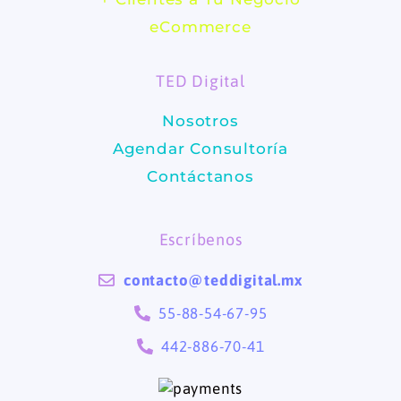
b
a
eCommerce
o
g
TED Digital
o
r
Nosotros
k
a
Agendar Consultoría
m
Contáctanos
Escríbenos
contacto@teddigital.mx
55-88-54-67-95
442-886-70-41