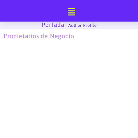
Ir
al
contenido
Portada
-
Author Profile
Propietarios de Negocio