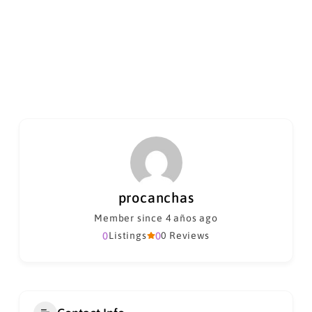
procanchas
Member since 4 años ago
0
Listings
0
0 Reviews