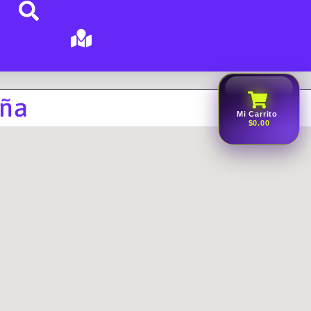
aña
Mi Carrito
$0.00