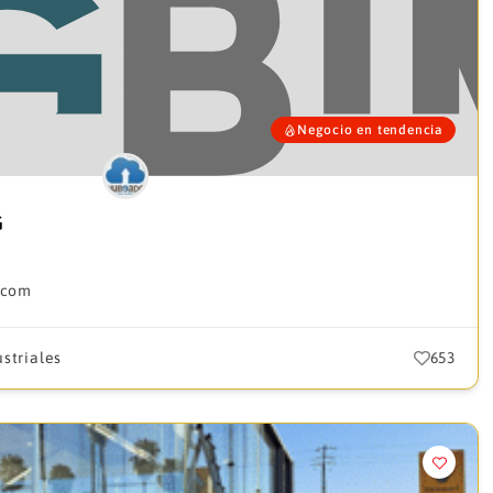
Negocio en tendencia
G
.com
striales
653