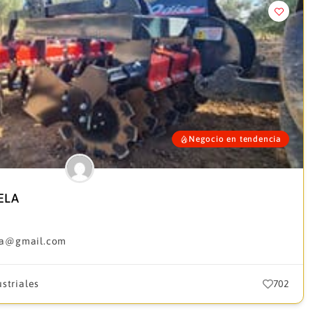
Negocio en tendencia
ELA
asa@gmail.com
striales
702