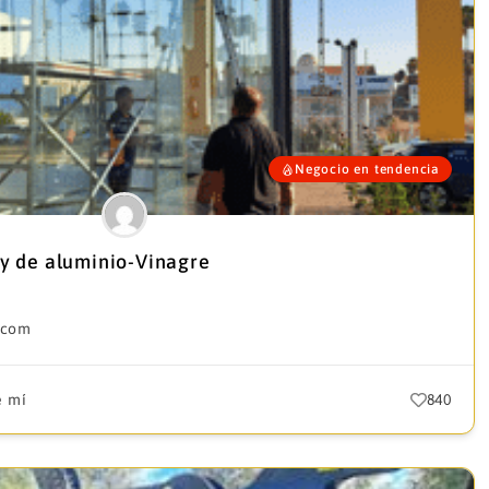
Negocio en tendencia
 y de aluminio-Vinagre
.com
e mí
840