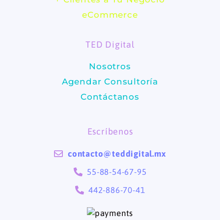
b
a
eCommerce
o
g
TED Digital
o
r
Nosotros
k
a
Agendar Consultoría
m
Contáctanos
Escríbenos
contacto@teddigital.mx
55-88-54-67-95
442-886-70-41