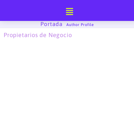
Ir
al
contenido
Portada
-
Author Profile
Propietarios de Negocio