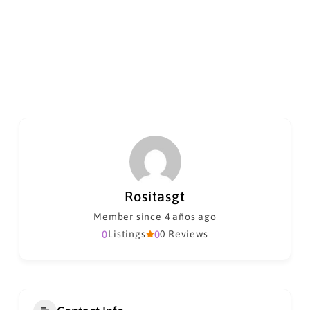
Rositasgt
Member since 4 años ago
0
Listings
0
0 Reviews