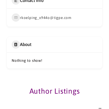
Contact Info
rkoelping_x944o@tigpe.com
About
Nothing to show!
Author Listings