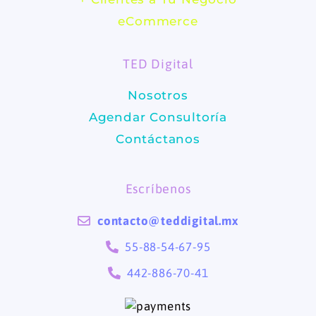
b
a
eCommerce
o
g
TED Digital
o
r
Nosotros
k
a
Agendar Consultoría
m
Contáctanos
Escríbenos
contacto@teddigital.mx
55-88-54-67-95
442-886-70-41