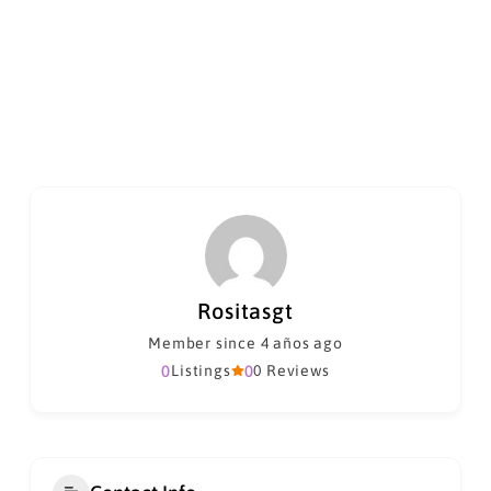
Rositasgt
Member since 4 años ago
0
Listings
0
0 Reviews