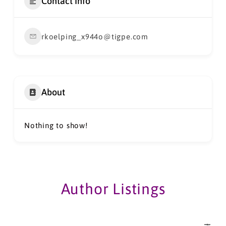
Contact Info
rkoelping_x944o@tigpe.com
About
Nothing to show!
Author Listings