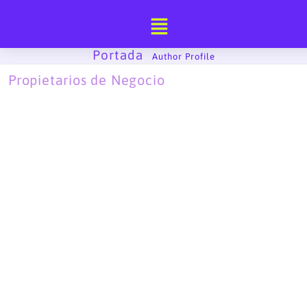
Ir
al
contenido
Portada
-
Author Profile
Propietarios de Negocio