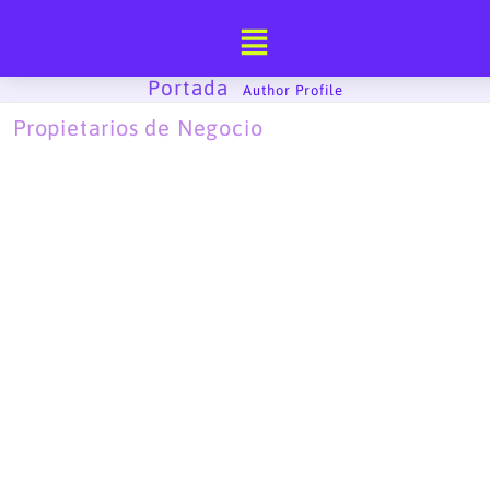
Ir
al
contenido
Portada
-
Author Profile
Propietarios de Negocio