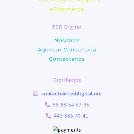
b
a
eCommerce
o
g
TED Digital
o
r
Nosotros
k
a
Agendar Consultoría
m
Contáctanos
Escríbenos
contacto@teddigital.mx
55-88-54-67-95
442-886-70-41