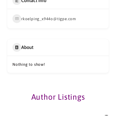
Contact Info
rkoelping_x944o@tigpe.com
About
Nothing to show!
Author Listings