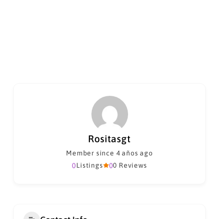
Rositasgt
Member since 4 años ago
0
Listings
0
0 Reviews