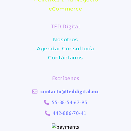
b
a
eCommerce
o
g
TED Digital
o
r
Nosotros
k
a
Agendar Consultoría
m
Contáctanos
Escríbenos
contacto@teddigital.mx
55-88-54-67-95
442-886-70-41