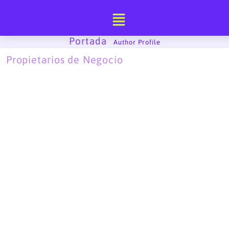
Ir
al
contenido
Portada
-
Author Profile
Propietarios de Negocio