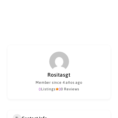
Rositasgt
Member since 4 años ago
0
Listings
0
0 Reviews