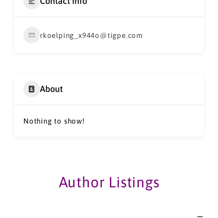
Contact Info
rkoelping_x944o@tigpe.com
About
Nothing to show!
Author Listings