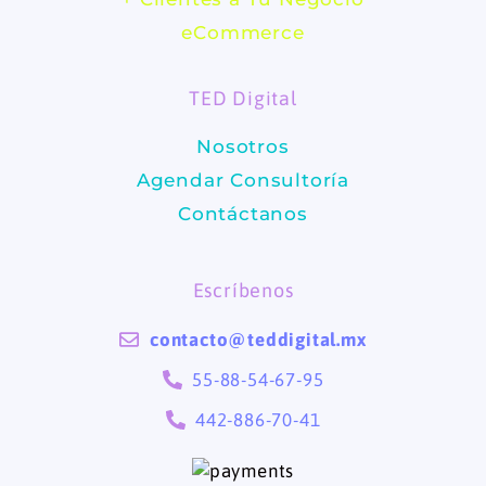
b
a
eCommerce
o
g
TED Digital
o
r
Nosotros
k
a
Agendar Consultoría
m
Contáctanos
Escríbenos
contacto@teddigital.mx
55-88-54-67-95
442-886-70-41