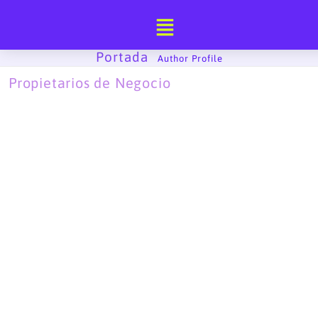
Ir
al
contenido
Portada
-
Author Profile
Propietarios de Negocio