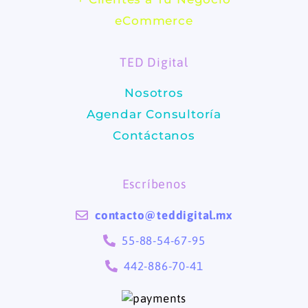
b
a
eCommerce
o
g
TED Digital
o
r
Nosotros
k
a
Agendar Consultoría
m
Contáctanos
Escríbenos
contacto@teddigital.mx
55-88-54-67-95
442-886-70-41