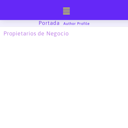
Ir
al
contenido
Portada
-
Author Profile
Propietarios de Negocio