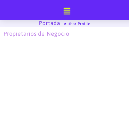
Ir
al
contenido
Portada
-
Author Profile
Propietarios de Negocio