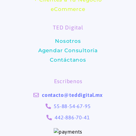
b
a
eCommerce
o
g
TED Digital
o
r
Nosotros
k
a
Agendar Consultoría
m
Contáctanos
Escríbenos
contacto@teddigital.mx
55-88-54-67-95
442-886-70-41