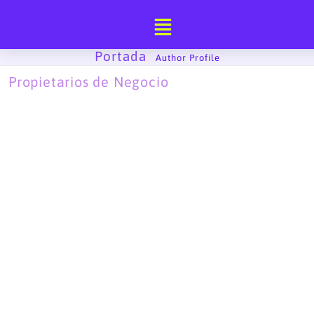
Ir
al
contenido
Portada
-
Author Profile
Propietarios de Negocio