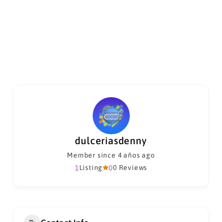
dulceriasdenny
Member since 4 años ago
1
Listing
0
0 Reviews