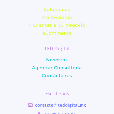
c
s
Soluciones
e
t
Promociones
b
a
+ Clientes a Tu Negocio
eCommerce
o
g
TED Digital
o
r
Nosotros
k
a
Agendar Consultoría
m
Contáctanos
Escríbenos
contacto@teddigital.mx