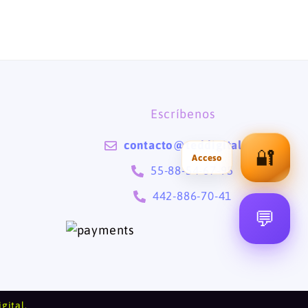
Escríbenos
contacto@teddigital.mx
🔐
55-88-54-67-95
442-886-70-41
💬
gital
.