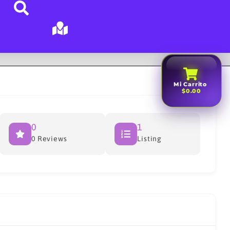
Mi Carrito
$0.00
0
1
0 Reviews
Listing