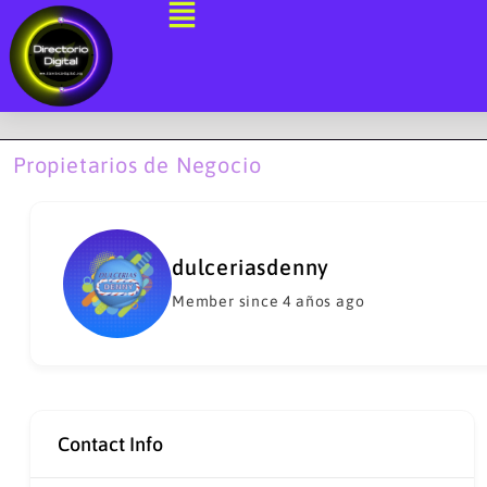
Ir
al
contenido
Propietarios de Negocio
dulceriasdenny
Member since 4 años ago
Contact Info