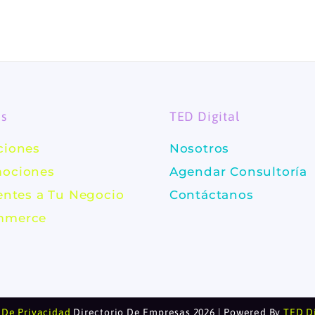
es
TED Digital
ciones
Nosotros
ociones
Agendar Consultoría
ientes a Tu Negocio
Contáctanos
mmerce
 De Privacidad
Directorio De Empresas 2026 | Powered By
TED Di