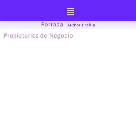
Ir
al
contenido
Portada
-
Author Profile
Propietarios de Negocio