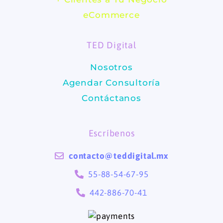
b
a
eCommerce
o
g
TED Digital
o
r
Nosotros
k
a
Agendar Consultoría
m
Contáctanos
Escríbenos
contacto@teddigital.mx
55-88-54-67-95
442-886-70-41