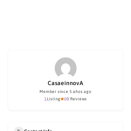
CasaeinnovA
Member since 5 años ago
1
Listing
0
0 Reviews