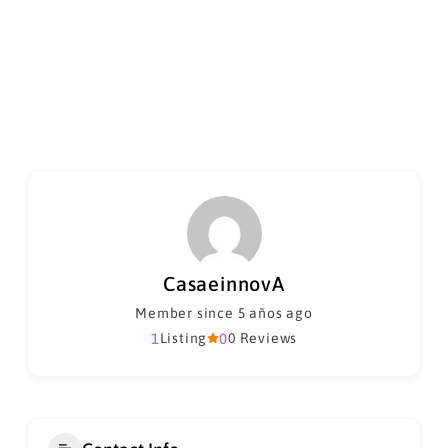
CasaeinnovA
Member since 5 años ago
1
Listing
0
0 Reviews