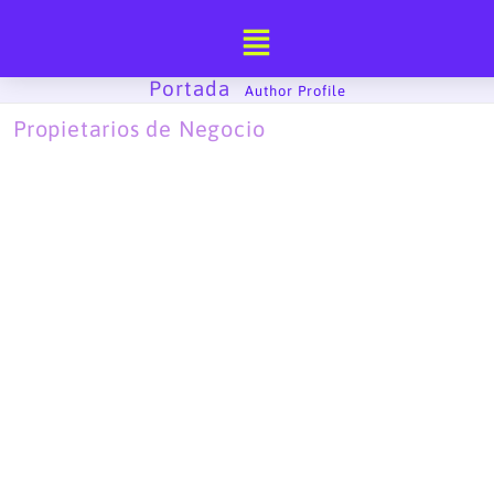
Ir
al
contenido
Portada
-
Author Profile
Propietarios de Negocio