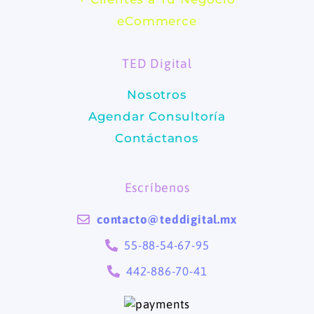
b
a
eCommerce
o
g
TED Digital
o
r
Nosotros
k
a
Agendar Consultoría
m
Contáctanos
Escríbenos
contacto@teddigital.mx
55-88-54-67-95
442-886-70-41