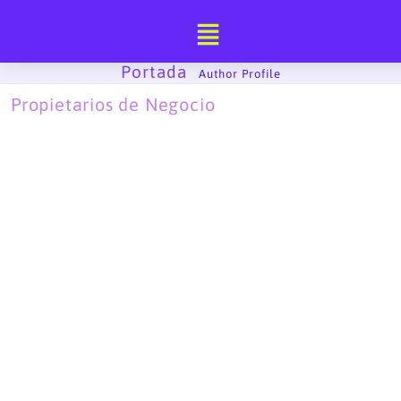
Ir
al
contenido
Portada
-
Author Profile
Propietarios de Negocio