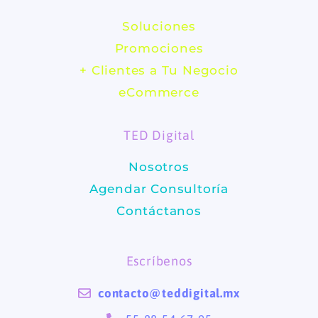
c
s
Soluciones
e
t
Promociones
b
a
+ Clientes a Tu Negocio
eCommerce
o
g
TED Digital
o
r
Nosotros
k
a
Agendar Consultoría
m
Contáctanos
Escríbenos
contacto@teddigital.mx