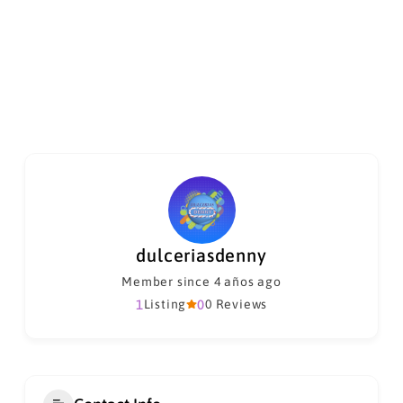
dulceriasdenny
Member since 4 años ago
1
Listing
0
0 Reviews