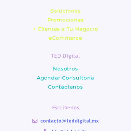
c
s
Soluciones
e
t
Promociones
b
a
+ Clientes a Tu Negocio
eCommerce
o
g
TED Digital
o
r
Nosotros
k
a
Agendar Consultoría
m
Contáctanos
Escríbenos
contacto@teddigital.mx