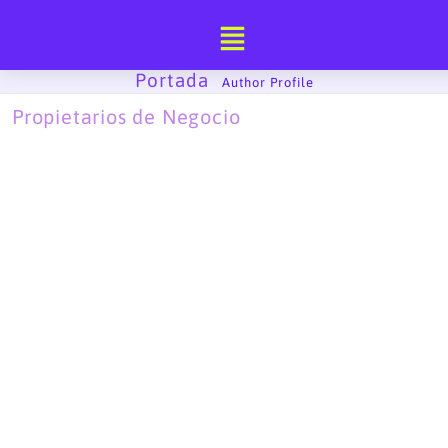
Ir
al
contenido
Portada
-
Author Profile
Propietarios de Negocio