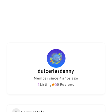
dulceriasdenny
Member since 4 años ago
1
Listing
0
0 Reviews