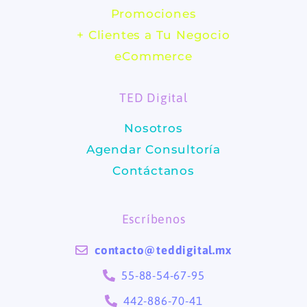
e
t
Promociones
b
a
+ Clientes a Tu Negocio
eCommerce
o
g
TED Digital
o
r
Nosotros
k
a
Agendar Consultoría
m
Contáctanos
Escríbenos
contacto@teddigital.mx
55-88-54-67-95
442-886-70-41