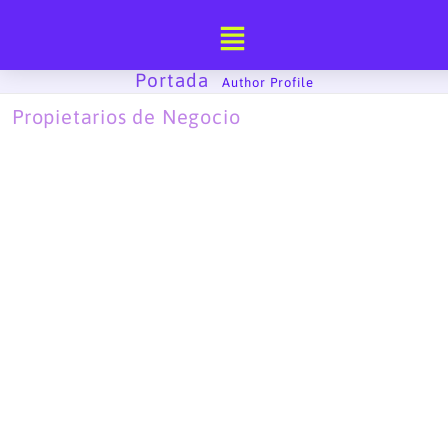
Ir
al
contenido
Portada
-
Author Profile
Propietarios de Negocio