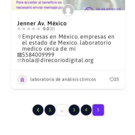
Jenner Av. México
0.0
(0)
Empresas en México
empresas en
,
el estado de Mexico
laboratorio
,
medico cerca de mi
5584009999
hola@direcoriodigital.org
laboratorio de análisis clínicos
25
1
…
3
4
5