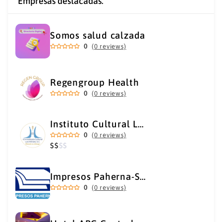
Empresas destacadas.
Somos salud calzada
0
(0 reviews)
Regengroup Health
0
(0 reviews)
Instituto Cultural Los Héroes
0
(0 reviews)
$
$
$
$
Impresos Paherna-Servicios Gráficos Industriales
0
(0 reviews)