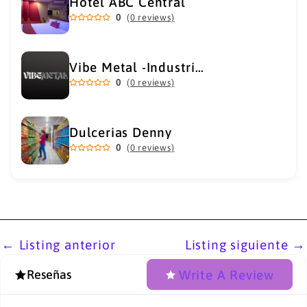
Hotel ABC Central
0
(0 reviews)
Vibe Metal -Industrial Metal Supply
0
(0 reviews)
Dulcerias Denny
0
(0 reviews)
←
Listing anterior
Listing siguiente
→
Write A Review
Reseñas