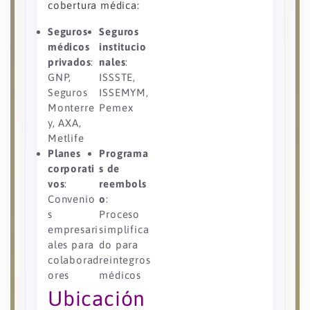
cobertura médica:
Seguros
Seguros
médicos
institucio
privados
:
nales
:
GNP,
ISSSTE,
Seguros
ISSEMYM,
Monterre
Pemex
y, AXA,
Metlife
Planes
Programa
corporati
s de
vos
:
reembols
Convenio
o
:
s
Proceso
empresari
simplifica
ales para
do para
colaborad
reintegros
ores
médicos
Ubicación