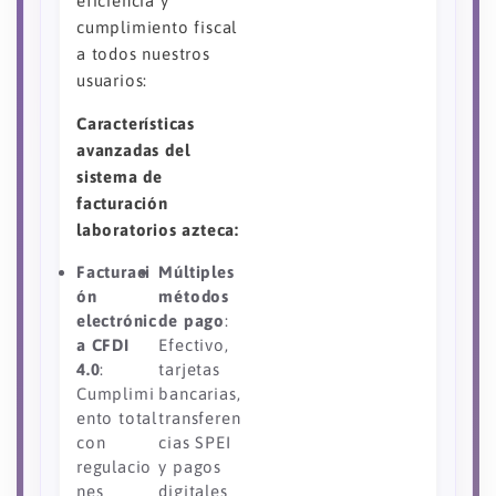
eficiencia y
cumplimiento fiscal
a todos nuestros
usuarios:
Características
avanzadas del
sistema de
facturación
laboratorios azteca:
Facturaci
Múltiples
ón
métodos
electrónic
de pago
:
a CFDI
Efectivo,
4.0
:
tarjetas
Cumplimi
bancarias,
ento total
transferen
con
cias SPEI
regulacio
y pagos
nes
digitales