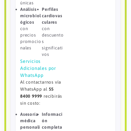
únicas
Análisis
Perfiles
microbiol
cardiovas
ógicos
culares
con
con
precios
descuento
promocio
s
nales
significati
vos
Servicios
Adicionales por
WhatsApp
Al contactarnos vía
WhatsApp al
55
8400 9999
recibirás
sin costo:
Asesoría
Informaci
médica
ón
personali
completa