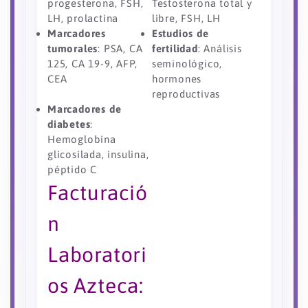
progesterona, FSH,
Testosterona total y
LH, prolactina
libre, FSH, LH
Marcadores
Estudios de
tumorales
: PSA, CA
fertilidad
: Análisis
125, CA 19-9, AFP,
seminológico,
CEA
hormones
reproductivas
Marcadores de
diabetes
:
Hemoglobina
glicosilada, insulina,
péptido C
Facturació
n
Laboratori
os Azteca: