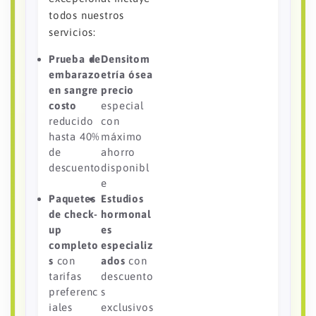
todos nuestros
servicios:
Prueba de
Densitom
embarazo
etría ósea
en sangre
precio
costo
especial
reducido
con
hasta 40%
máximo
de
ahorro
descuento
disponibl
e
Paquetes
Estudios
de check-
hormonal
up
es
completo
especializ
s
con
ados
con
tarifas
descuento
preferenc
s
iales
exclusivos