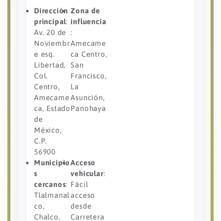
Dirección
Zona de
principal
:
influencia
Av. 20 de
:
Noviembr
Amecame
e esq.
ca Centro,
Libertad,
San
Col.
Francisco,
Centro,
La
Amecame
Asunción,
ca, Estado
Panohaya
de
México,
C.P.
56900
Municipio
Acceso
s
vehicular
:
cercanos
:
Fácil
Tlalmanal
acceso
co,
desde
Chalco,
Carretera