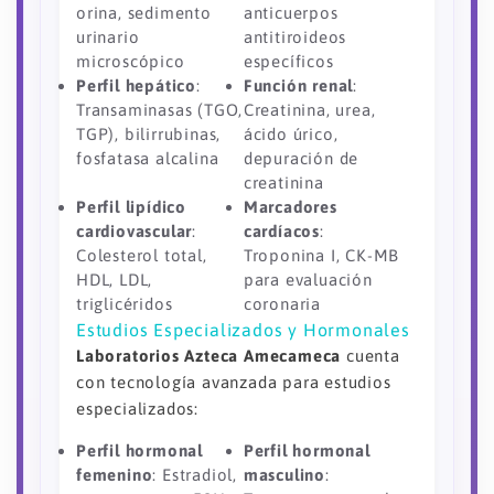
orina, sedimento
anticuerpos
urinario
antitiroideos
microscópico
específicos
Perfil hepático
:
Función renal
:
Transaminasas (TGO,
Creatinina, urea,
TGP), bilirrubinas,
ácido úrico,
fosfatasa alcalina
depuración de
creatinina
Perfil lipídico
Marcadores
cardiovascular
:
cardíacos
:
Colesterol total,
Troponina I, CK-MB
HDL, LDL,
para evaluación
triglicéridos
coronaria
Estudios Especializados y Hormonales
Laboratorios Azteca Amecameca
cuenta
con tecnología avanzada para estudios
especializados:
Perfil hormonal
Perfil hormonal
femenino
: Estradiol,
masculino
: