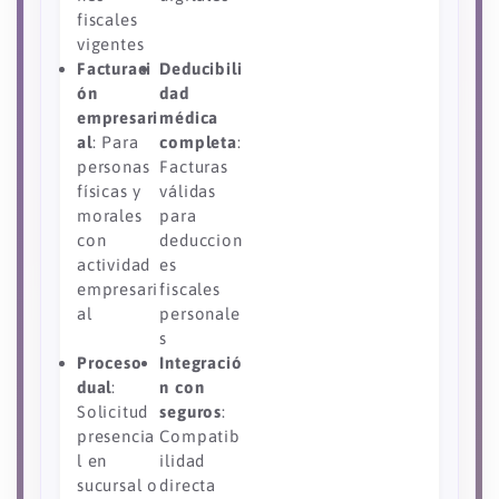
fiscales
vigentes
Facturaci
Deducibili
ón
dad
empresari
médica
al
: Para
completa
:
personas
Facturas
físicas y
válidas
morales
para
con
deduccion
actividad
es
empresari
fiscales
al
personale
s
Proceso
Integració
dual
:
n con
Solicitud
seguros
:
presencia
Compatib
l en
ilidad
sucursal o
directa