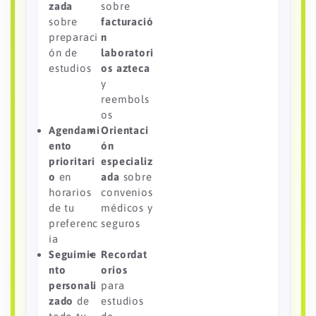
zada
sobre
sobre
facturació
preparaci
n
ón de
laboratori
estudios
os azteca
y
reembols
os
Agendami
Orientaci
ento
ón
prioritari
especializ
o
en
ada
sobre
horarios
convenios
de tu
médicos y
preferenc
seguros
ia
Seguimie
Recordat
nto
orios
personali
para
zado
de
estudios