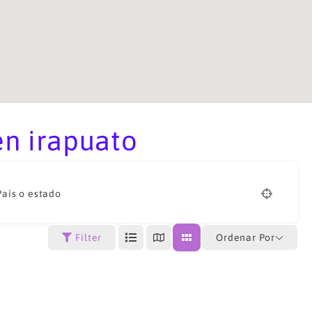
en irapuato
País o estado
Ordenar Por
Filter