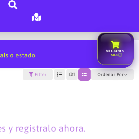
Mi Carrito
aís o estado
$0.00
Ordenar Por
Filter
 y regístralo ahora.