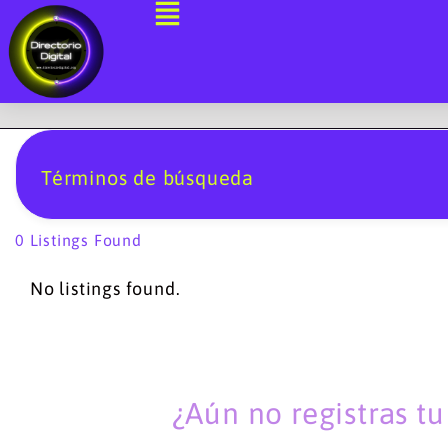
Ir
al
contenido
Términos de búsqueda
0
Listings Found
No listings found.
¿Aún no registras t