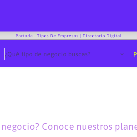
Portada
-
Tipos De Empresas | Directorio Digital
¿Qué tipo de negocio buscas?
P
u negocio? Conoce nuestros planes