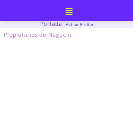
Ir
al
contenido
Portada
-
Author Profile
Propietarios de Negocio