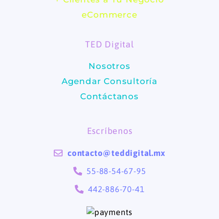
b
a
eCommerce
o
g
TED Digital
o
r
Nosotros
k
a
Agendar Consultoría
m
Contáctanos
Escríbenos
contacto@teddigital.mx
55-88-54-67-95
442-886-70-41