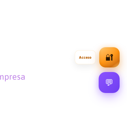
🔐
empresa
💬