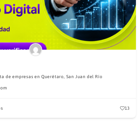
sta de empresas en Querétaro
,
San Juan del Río
com
es
13