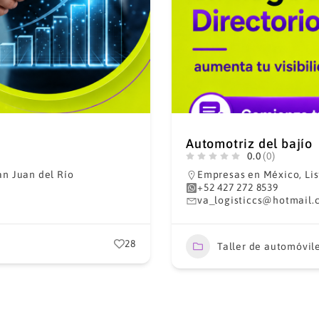
Automotriz del bajío
0.0
(0)
an Juan del Río
Empresas en México
,
Li
+52 427 272 8539
va_logisticcs@hotmail.
28
Taller de automóvil