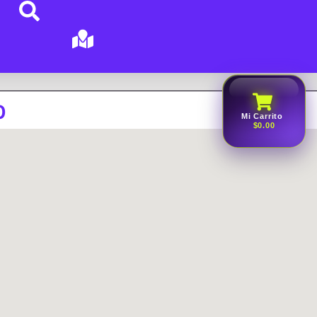
o
Mi Carrito
$0.00