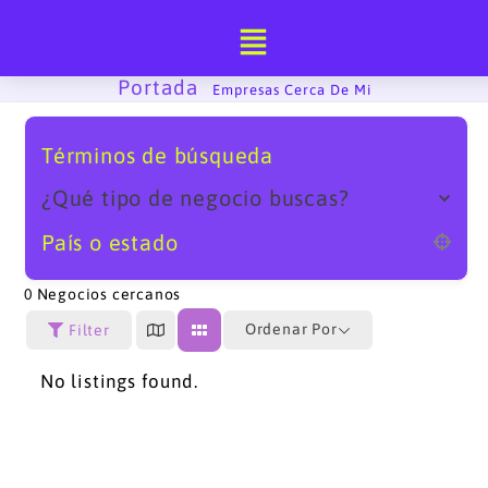
Ir
al
contenido
Portada
-
Empresas Cerca De Mi
Términos de búsqueda
¿Qué tipo de negocio buscas?
País o estado
0
Negocios cercanos
Ordenar Por
Filter
No listings found.