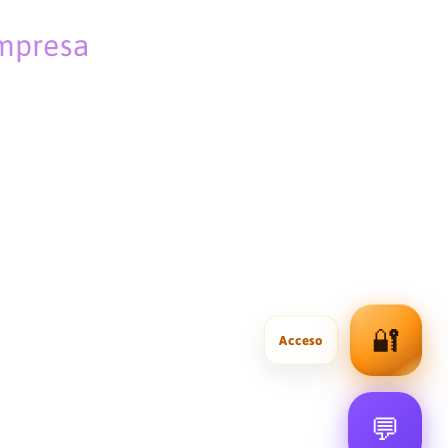
empresa
🔐
💬