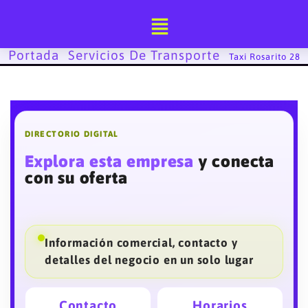
Ir
al
contenido
Portada
Servicios De Transporte
-
-
Taxi Rosarito 28
DIRECTORIO DIGITAL
Explora esta empresa
y conecta
con su oferta
Información comercial, contacto y
detalles del negocio en un solo lugar
Contacto
Horarios