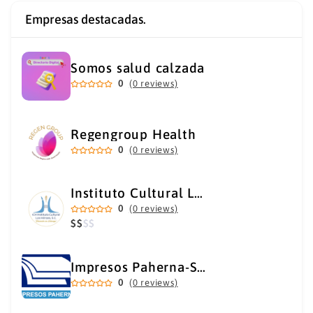
Empresas destacadas.
Somos salud calzada
0
(0 reviews)
Regengroup Health
0
(0 reviews)
Instituto Cultural Los Héroes
0
(0 reviews)
$
$
$
$
Impresos Paherna-Servicios Gráficos Industriales
0
(0 reviews)