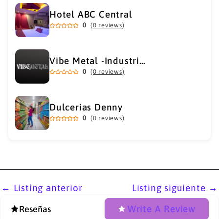
Hotel ABC Central
0
(0 reviews)
Vibe Metal -Industrial Metal Supply
0
(0 reviews)
Dulcerias Denny
0
(0 reviews)
←
Listing anterior
Listing siguiente
→
Write A Review
Reseñas