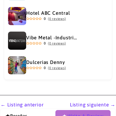
Hotel ABC Central
0
(0 reviews)
Vibe Metal -Industrial Metal Supply
0
(0 reviews)
Dulcerias Denny
0
(0 reviews)
←
Listing anterior
Listing siguiente
→
Write A Review
Reseñas