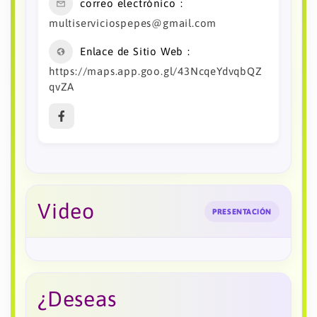
correo electrónico
multiserviciospepes@gmail.com
Enlace de Sitio Web
https://maps.app.goo.gl/43NcqeYdvqbQZ
qvZA
Video
PRESENTACIÓN
¿Deseas