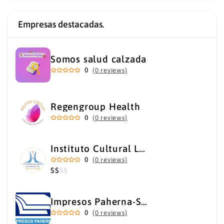
Empresas destacadas.
Somos salud calzada
0
(0 reviews)
Regengroup Health
0
(0 reviews)
Instituto Cultural Los Héroes
0
(0 reviews)
$
$
$
$
Impresos Paherna-Servicios Gráficos Industriales
0
(0 reviews)