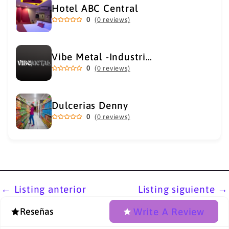
Hotel ABC Central
0
(0 reviews)
Vibe Metal -Industrial Metal Supply
0
(0 reviews)
Dulcerias Denny
0
(0 reviews)
←
Listing anterior
Listing siguiente
→
Write A Review
Reseñas