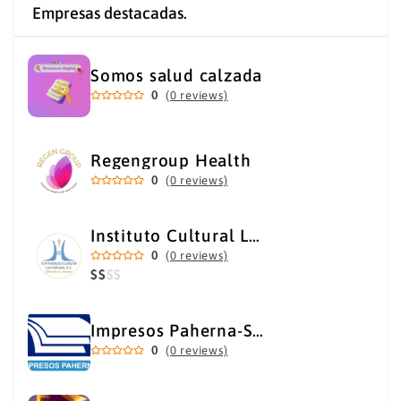
Empresas destacadas.
Somos salud calzada
0
(0 reviews)
Regengroup Health
0
(0 reviews)
Instituto Cultural Los Héroes
0
(0 reviews)
$
$
$
$
Impresos Paherna-Servicios Gráficos Industriales
0
(0 reviews)