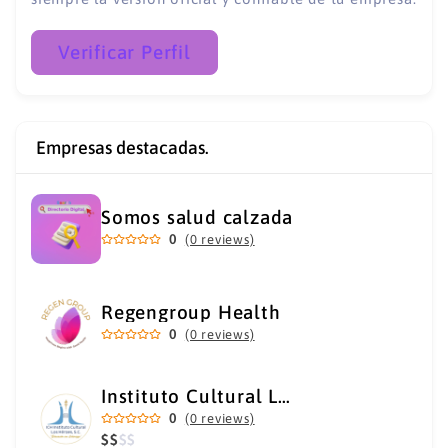
Verificar Perfil
Empresas destacadas.
Somos salud calzada
0
(0 reviews)
Regengroup Health
0
(0 reviews)
Instituto Cultural Los Héroes
0
(0 reviews)
$
$
$
$