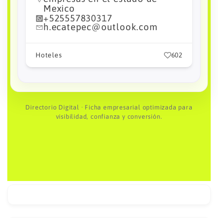
Mexico
Empresas en México
,
55 5783 5103
caritalup@gmail.com
2
Hoteles
725
Directorio Digital · Ficha empresarial optimizada para
visibilidad, confianza y conversión.