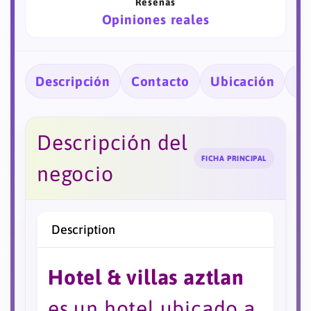
Reseñas
Opiniones reales
Descripción
Contacto
Ubicación
Ho
Descripción del
FICHA PRINCIPAL
negocio
Description
Hotel & villas aztlan
es un hotel ubicado a