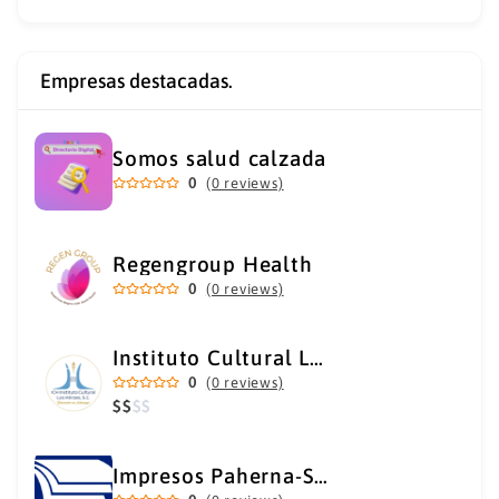
Empresas destacadas.
Somos salud calzada
0
(0 reviews)
Regengroup Health
0
(0 reviews)
Instituto Cultural Los Héroes
0
(0 reviews)
$
$
$
$
Impresos Paherna-Servicios Gráficos Industriales