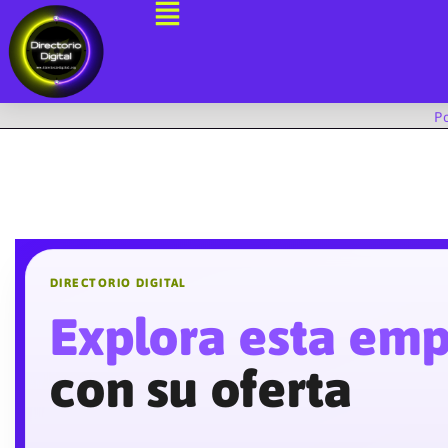
Ir
al
contenido
P
DIRECTORIO DIGITAL
Explora esta em
con su oferta