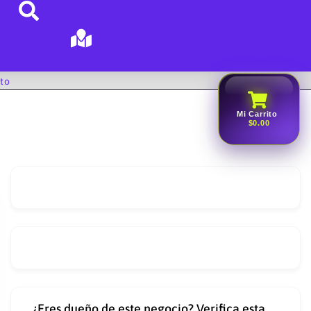
to
Mi Carrito
$0.00
¿Eres dueño de este negocio? Verifica esta