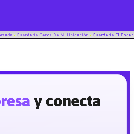
ortada
-
Guardería Cerca De Mi Ubicación
-
Guardería El Encan
presa
y conecta