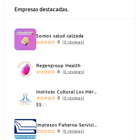
Empresas destacadas.
Somos salud calzada
0
(0 reviews)
Regengroup Health
0
(0 reviews)
Instituto Cultural Los Héroes
0
(0 reviews)
$
$
$
$
Impresos Paherna-Servicios Gráficos Industriales
0
(0 reviews)