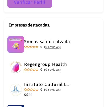
Verificar Perfil
Empresas destacadas.
Somos salud calzada
0
(0 reviews)
Regengroup Health
0
(0 reviews)
Instituto Cultural Los Héroes
0
(0 reviews)
$
$
$
$