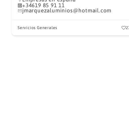
+34619 85 91 11
jmarquezaluminios@hotmail.com
Servicios Generales
2