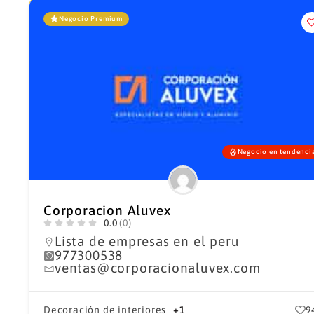
Negocio Premium
Negocio en tendenci
Corporacion Aluvex
0.0
(0)
Lista de empresas en el peru
977300538
ventas@corporacionaluvex.com
Decoración de interiores
+1
9