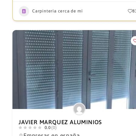
Carpintería cerca de mí
8
JAVIER MARQUEZ ALUMINIOS
0.0
(0)
Empresas en españa