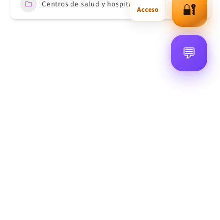
Centros de salud y hospitales
19
🔐
💬