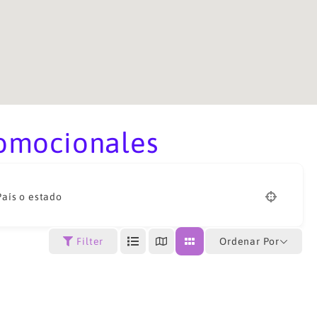
romocionales
País o estado
Ordenar Por
Filter