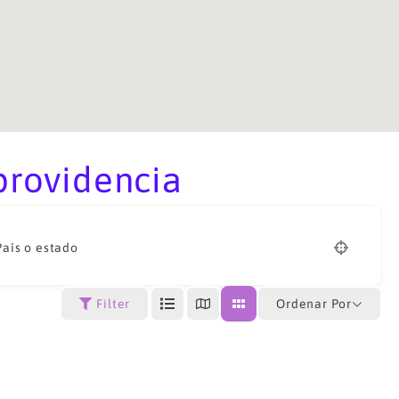
providencia
País o estado
Ordenar Por
Filter