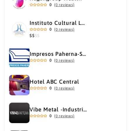
0
(0 reviews)
Instituto Cultural Los Héroes
0
(0 reviews)
$
$
$
$
Impresos Paherna-Servicios Gráficos Industriales
0
(0 reviews)
Hotel ABC Central
0
(0 reviews)
Vibe Metal -Industrial Metal Supply
0
(0 reviews)