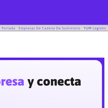
Portada
-
Empresas De Cadena De Suministro
-
YUM Logistic
presa
y conecta