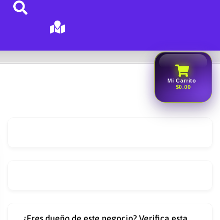
Mi Carrito
$0.00
¿Eres dueño de este negocio? Verifica esta