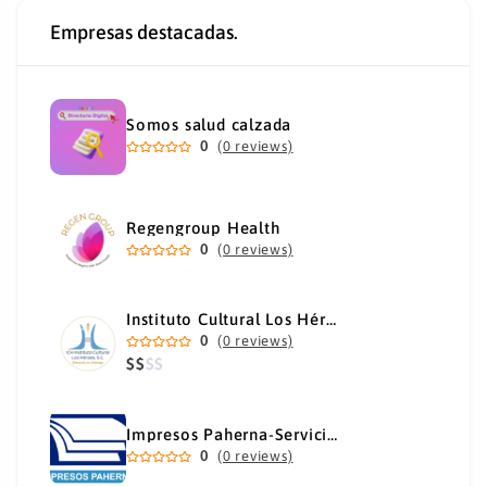
Empresas destacadas.
Somos salud calzada
0
(0 reviews)
Regengroup Health
0
(0 reviews)
Instituto Cultural Los Héroes
0
(0 reviews)
$
$
$
$
Impresos Paherna-Servicios Gráficos Industriales
0
(0 reviews)