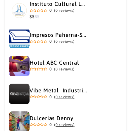
Instituto Cultural Los Héroes
0
(0 reviews)
$
$
$
$
Impresos Paherna-Servicios Gráficos Industriales
0
(0 reviews)
Hotel ABC Central
0
(0 reviews)
Vibe Metal -Industrial Metal Supply
0
(0 reviews)
Dulcerias Denny
0
(0 reviews)