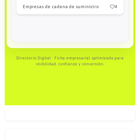
informacion@lopez-
castro.com.mx
4
Empresas de cadena de suministro
8
Directorio Digital · Ficha empresarial optimizada para
visibilidad, confianza y conversión.