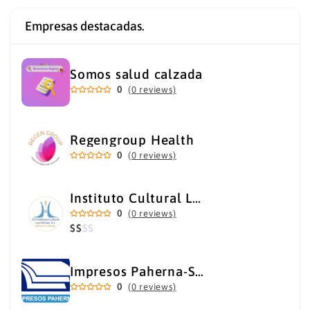
Empresas destacadas.
Somos salud calzada
0
(0 reviews)
Regengroup Health
0
(0 reviews)
Instituto Cultural Los Héroes
0
(0 reviews)
$
$
$
$
Impresos Paherna-Servicios Gráficos Industriales
0
(0 reviews)