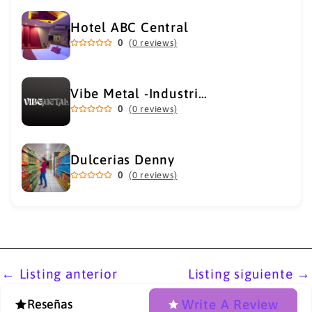
Hotel ABC Central
0
(0 reviews)
Vibe Metal -Industrial Metal Supply
0
(0 reviews)
Dulcerias Denny
0
(0 reviews)
←
Listing anterior
Listing siguiente
→
Write A Review
Reseñas