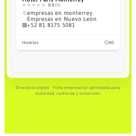
Monterrey Nuevo Sur
0.0
(0)
Empresas en México
empresas
,
en monterrey
Empresas en
,
Nuevo León
+52 81 2127 9000
0
Hoteles
32
Directorio Digital · Ficha empresarial optimizada para
visibilidad, confianza y conversión.