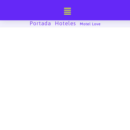
Ir
al
contenido
Portada
Hoteles
-
-
Motel Love