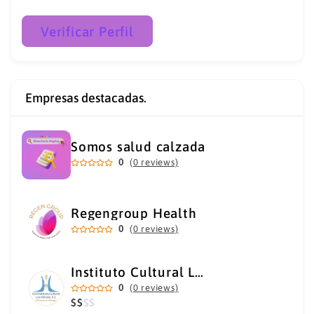
Verificar Perfil
Empresas destacadas.
Somos salud calzada
0
(0 reviews)
Regengroup Health
0
(0 reviews)
Instituto Cultural Los Héroes
0
(0 reviews)
$
$
$
$