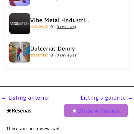
Vibe Metal -Industrial Metal Supply
0
(0 reviews)
Dulcerias Denny
0
(0 reviews)
←
Listing anterior
Listing siguiente
→
Write A Review
Reseñas
There are no reviews yet.