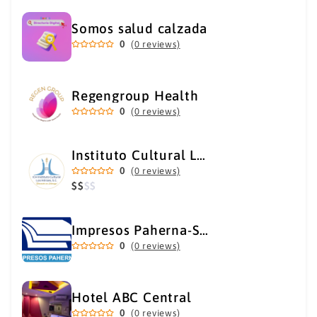
Somos salud calzada
0
(0 reviews)
Regengroup Health
0
(0 reviews)
Instituto Cultural Los Héroes
0
(0 reviews)
$
$
$
$
Impresos Paherna-Servicios Gráficos Industriales
0
(0 reviews)
Hotel ABC Central
0
(0 reviews)