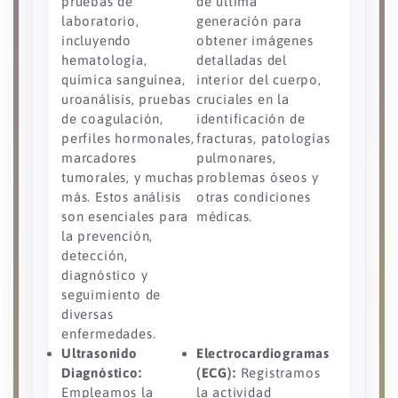
pruebas de
de última
laboratorio,
generación para
incluyendo
obtener imágenes
hematología,
detalladas del
química sanguínea,
interior del cuerpo,
uroanálisis, pruebas
cruciales en la
de coagulación,
identificación de
perfiles hormonales,
fracturas, patologías
marcadores
pulmonares,
tumorales, y muchas
problemas óseos y
más. Estos análisis
otras condiciones
son esenciales para
médicas.
la prevención,
detección,
diagnóstico y
seguimiento de
diversas
enfermedades.
Ultrasonido
Electrocardiogramas
Diagnóstico:
(ECG):
Registramos
Empleamos la
la actividad