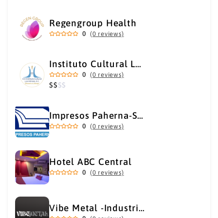
Regengroup Health
0
(0 reviews)
Instituto Cultural Los Héroes
0
(0 reviews)
$
$
$
$
Impresos Paherna-Servicios Gráficos Industriales
0
(0 reviews)
Hotel ABC Central
0
(0 reviews)
Vibe Metal -Industrial Metal Supply