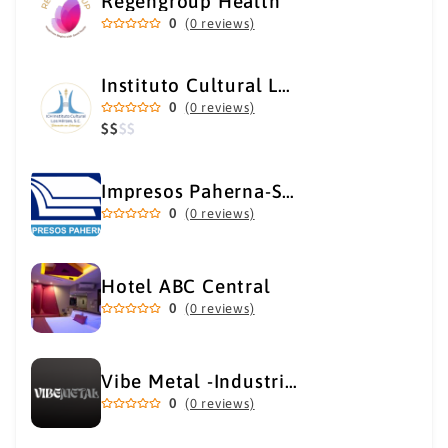
Regengroup Health
0
(0 reviews)
Instituto Cultural Los Héroes
0
(0 reviews)
$
$
$
$
Impresos Paherna-Servicios Gráficos Industriales
0
(0 reviews)
Hotel ABC Central
0
(0 reviews)
Vibe Metal -Industrial Metal Supply
0
(0 reviews)