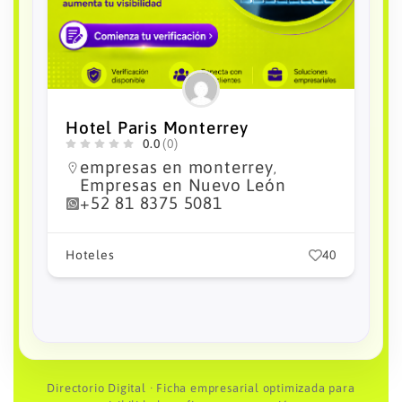
City Express Plus by Marriott
Monterrey Nuevo Sur
0.0
(0)
Empresas en México
empresas
,
en monterrey
Empresas en
,
Nuevo León
+52 81 2127 9000
0
Hoteles
32
Directorio Digital · Ficha empresarial optimizada para