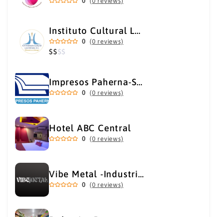
0
(0 reviews)
Instituto Cultural Los Héroes
0
(0 reviews)
$
$
$
$
Impresos Paherna-Servicios Gráficos Industriales
0
(0 reviews)
Hotel ABC Central
0
(0 reviews)
Vibe Metal -Industrial Metal Supply
0
(0 reviews)