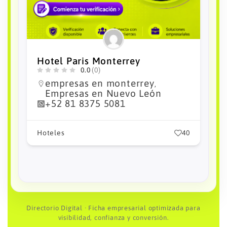
City Express Plus by Marriott
Monterrey Nuevo Sur
0.0
(0)
Empresas en México
empresas
,
en monterrey
Empresas en
,
Nuevo León
+52 81 2127 9000
0
Hoteles
32
Directorio Digital · Ficha empresarial optimizada para
visibilidad, confianza y conversión.