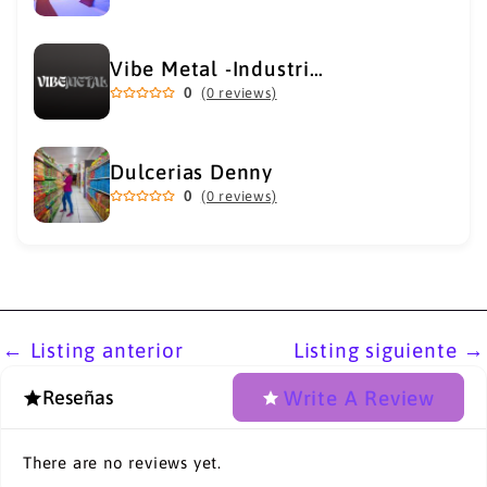
Vibe Metal -Industrial Metal Supply
0
(0 reviews)
Dulcerias Denny
0
(0 reviews)
←
Listing anterior
Listing siguiente
→
Write A Review
Reseñas
There are no reviews yet.