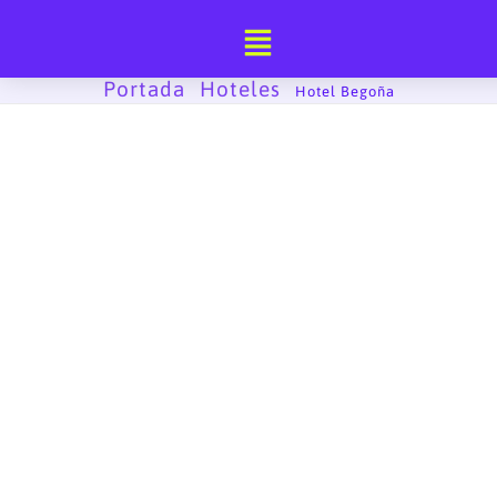
Ir
al
contenido
Portada
Hoteles
-
-
Hotel Begoña