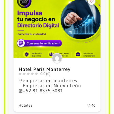
City Express Plus by Marriott
Monterrey Nuevo Sur
0.0
(0)
Empresas en México
empresas
,
en monterrey
Empresas en
,
Nuevo León
+52 81 2127 9000
0