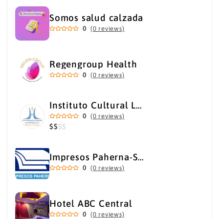
Somos salud calzada
0
(0 reviews)
Regengroup Health
0
(0 reviews)
Instituto Cultural Los Héroes
0
(0 reviews)
$
$
$
$
Impresos Paherna-Servicios Gráficos Industriales
0
(0 reviews)
Hotel ABC Central
0
(0 reviews)